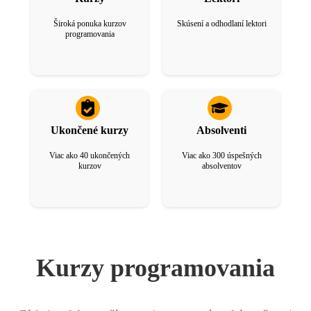
Široká ponuka kurzov
Skúsení a odhodlaní lektori
programovania
Ukončené kurzy
Absolventi
Viac ako 40 ukončených
Viac ako 300 úspešných
kurzov
absolventov
Na zabezpečenie správneho
fungovania našej stránky "Mladí
programátori" sme do vášho
Kurzy programovania
zariadenia uložili malé súbory, tzv.
cookies. Okrem základných súborov
by sme chceli využívať aj analytické