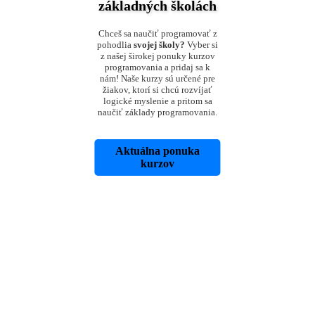
základných školách
Chceš sa naučiť programovať z
pohodlia
svojej školy?
Vyber si
z našej širokej ponuky kurzov
programovania a pridaj sa k
nám! Naše kurzy sú určené pre
žiakov, ktorí si chcú rozvíjať
logické myslenie a pritom sa
naučiť základy programovania.
Aktuálna ponuka
kurzov